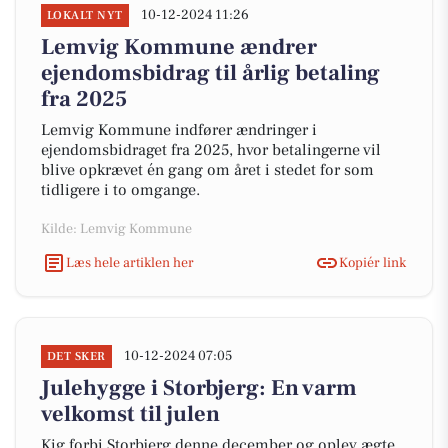
10-12-2024 11:26
LOKALT NYT
Lemvig Kommune ændrer
ejendomsbidrag til årlig betaling
fra 2025
Lemvig Kommune indfører ændringer i
ejendomsbidraget fra 2025, hvor betalingerne vil
blive opkrævet én gang om året i stedet for som
tidligere i to omgange.
Kilde: Lemvig Kommune
Læs hele artiklen her
Kopiér link
10-12-2024 07:05
DET SKER
Julehygge i Storbjerg: En varm
velkomst til julen
Kig forbi Storbjerg denne december og oplev ægte