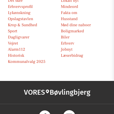
Det sker
Lokalt nyt
Erhvervsprofil
Mindeord
Lykønskning
Fakta om
Opslagstavlen
Husstand
Krop & Sundhed
Mød dine naboer
Sport
Boligmarked
Dagligvarer
Biler
Vejret
Erhverv
Alarm112
Jobnyt
Historisk
Læserbidrag
Kommunalvalg 2025
VORES
Bøvlingbjerg