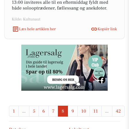
13:00 inviteres alle til en eftermiddag fyldt med
både solooptrædener, fællessang og anekdoter.
Kilde: Kultunaut
Læs hele artiklen her
Kopiér link
1
...
5
6
7
8
9
10
11
...
42