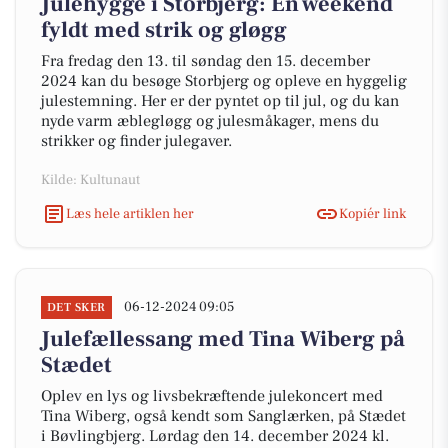
Julehygge i Storbjerg: En weekend
fyldt med strik og gløgg
Fra fredag den 13. til søndag den 15. december
2024 kan du besøge Storbjerg og opleve en hyggelig
julestemning. Her er der pyntet op til jul, og du kan
nyde varm æblegløgg og julesmåkager, mens du
strikker og finder julegaver.
Kilde: Kultunaut
Læs hele artiklen her
Kopiér link
06-12-2024 09:05
DET SKER
Julefællessang med Tina Wiberg på
Stædet
Oplev en lys og livsbekræftende julekoncert med
Tina Wiberg, også kendt som Sanglærken, på Stædet
i Bøvlingbjerg. Lørdag den 14. december 2024 kl.