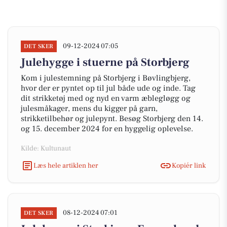
09-12-2024 07:05
DET SKER
Julehygge i stuerne på Storbjerg
Kom i julestemning på Storbjerg i Bøvlingbjerg,
hvor der er pyntet op til jul både ude og inde. Tag
dit strikketøj med og nyd en varm æblegløgg og
julesmåkager, mens du kigger på garn,
strikketilbehør og julepynt. Besøg Storbjerg den 14.
og 15. december 2024 for en hyggelig oplevelse.
Kilde: Kultunaut
Læs hele artiklen her
Kopiér link
08-12-2024 07:01
DET SKER