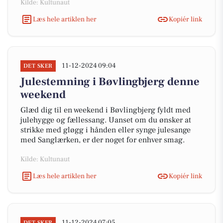
Kilde: Kultunaut
Læs hele artiklen her
Kopiér link
11-12-2024 09:04
DET SKER
Julestemning i Bøvlingbjerg denne
weekend
Glæd dig til en weekend i Bøvlingbjerg fyldt med
julehygge og fællessang. Uanset om du ønsker at
strikke med gløgg i hånden eller synge julesange
med Sanglærken, er der noget for enhver smag.
Kilde: Kultunaut
Læs hele artiklen her
Kopiér link
11-12-2024 07:05
DET SKER