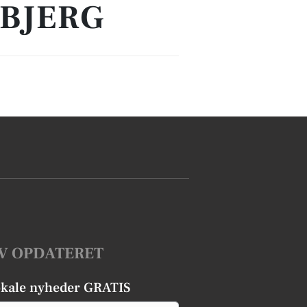
GBJERG
V OPDATERET
okale nyheder GRATIS