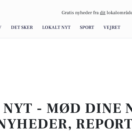
Gratis nyheder fra
dit
lokalområde
V
DET SKER
LOKALT NYT
SPORT
VEJRET
 NYT - MØD DINE 
NYHEDER, REPOR