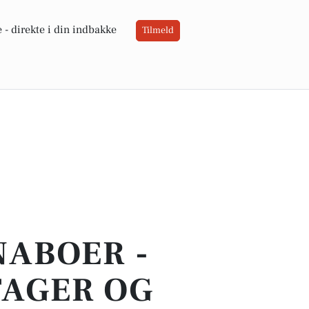
 -
direkte i din indbakke
Tilmeld
NABOER -
TAGER OG