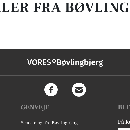
LER FRA BØVLIN
VORES
Bøvlingbjerg
GENVEJE
BLI
Få l
Seneste nyt fra Bøvlingbjerg