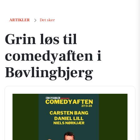
Grin løs til comedyaften i Bøvlingbjerg
ARTIKLER
Det sker
Grin løs til
comedyaften i
Bøvlingbjerg