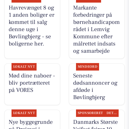
Havrevænget 8 og
Markante
1 anden boliger er
forbedringer på
kommet til salg
børnehandicapom
denne uge i
rådet i Lemvig
Bøvlingbjerg - se
Kommune efter
boligerne her.
målrettet indsats
og samarbejde
LOKALT NYT
MINDEORD
Mød dine naboer -
Seneste
bliv portrætteret
dødsannoncer og
på VORES
afdøde i
Bøvlingbjerg
LOKALT NYT
SPONSORERET
DET SKER
Nye byggegrunde
Danmarks Største