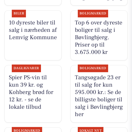
BILER
BOLIGMARKED
10 dyreste biler til
Top 6 over dyreste
salg i nærheden af
boliger til salg i
Lemvig Kommune
Bøvlingbjerg.
Priser op til
3.675.000 kr
DAGLIGVARER
BOLIGMARKED
Spier PS-vin til
Tangsøgade 23 er
kun 39 kr. og
til salg for kun
Kohberg brød for
595.000 kr.: Se de
12 kr. - se de
billigste boliger til
lokale tilbud
salg i Bøvlingbjerg
her
BOLIGMARKED
LOKALT NYT