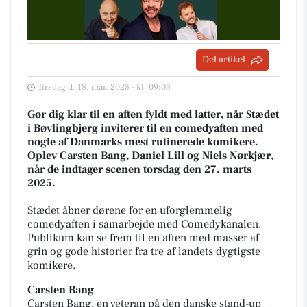
Del artikel
Tirsdag d. 18. mar. 2025 - kl. 09:05
Gør dig klar til en aften fyldt med latter, når Stædet
i Bøvlingbjerg inviterer til en comedyaften med
nogle af Danmarks mest rutinerede komikere.
Oplev Carsten Bang, Daniel Lill og Niels Nørkjær,
når de indtager scenen torsdag den 27. marts
2025.
Stædet åbner dørene for en uforglemmelig
comedyaften i samarbejde med Comedykanalen.
Publikum kan se frem til en aften med masser af
grin og gode historier fra tre af landets dygtigste
komikere.
Carsten Bang
Carsten Bang, en veteran på den danske stand-up