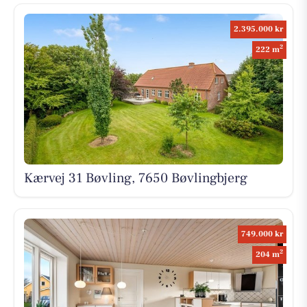
2.395.000 kr
2
222 m
Kærvej 31 Bøvling, 7650 Bøvlingbjerg
749.000 kr
2
204 m