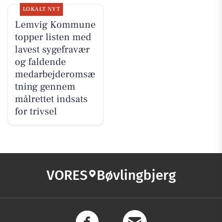
LOKALT NYT
Lemvig Kommune
topper listen med
lavest sygefravær
og faldende
medarbejderomsæ
tning gennem
målrettet indsats
for trivsel
VORES
Bøvlingbjerg