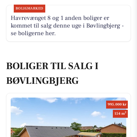
BOLIGMARKED
Havrevænget 8 og 1 anden boliger er
kommet til salg denne uge i Bøvlingbjerg -
se boligerne her.
BOLIGER TIL SALG I
BØVLINGBJERG
995.000 kr
2
154 m