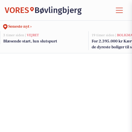
VORES
Bøvlingbjerg
Seneste nyt ›
3 timer siden |
VEJRET
19 timer siden |
BOLIGM
Blæsende start, lun slutspurt
For 2.395.000 kr Kærv
de dyreste boliger til 