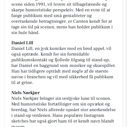
scene siden 1991, vil levere sit tilbagelænede og
skarpe humoristiske perspektiv. Med en evne til at
fange publikum med små genialiteter og
overraskende betragtninger, er Carsten kendt for at
tage sin tid på scenen, mens han holder publikum i
sin hule hånd.
Daniel Lill
Daniel Lill, en jysk komiker med en bred appel, vil
også optræde. Kendt for sin formidable
publikumskontakt og fjollede tilgang til stand-up,
har Daniel en baggrund som musiker og skuespiller.
Han har tidligere optrådt med nogle af de største
navne i branchen og vil med sikkerhed få publikum
til at grine.
Niels Nørkjær
Niels Nørkjær bringer sin vestjyske lune til scenen.
Med humoristiske fortællinger om sin opvækst og
hverdag, har Niels allerede opnået stor anerkendelse
i stand-up verdenen. Hans populære Instagram
sketches har også gjort ham til et kendt navn blandt
mange.