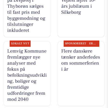
på Drejøvej i
Vejfest fejrer 10-
Thyborøn sælges
års jubilæum i
til fast pris med
Silkeborg
byggemodning og
tilslutninger
inkluderet
LOKALT NYT
SPONSORERET
ERHVERV
Lemvig Kommune
Flere danskere
fremlægger nye
tænker anderledes
analyser med
om sommerferien
fokus på
i år
befolkningsudvikli
ng, boliger og
fremtidige
udfordringer frem
mod 2040