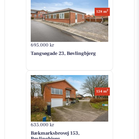
2
128 m
695.000 kr
Tangsøgade 23, Bøvlingbjerg
2
154 m
635.000 kr
Bækmarksbrovej 153,
Bøvlingbjerg