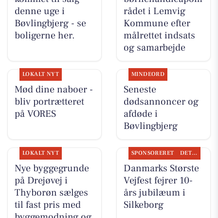
denne uge i
rådet i Lemvig
Bøvlingbjerg - se
Kommune efter
boligerne her.
målrettet indsats
og samarbejde
LOKALT NYT
MINDEORD
Mød dine naboer -
Seneste
bliv portrætteret
dødsannoncer og
på VORES
afdøde i
Bøvlingbjerg
LOKALT NYT
SPONSORERET
DET SKER
Nye byggegrunde
Danmarks Største
på Drejøvej i
Vejfest fejrer 10-
Thyborøn sælges
års jubilæum i
til fast pris med
Silkeborg
byggemodning og