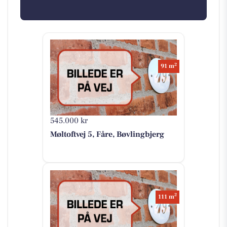
2
91 m
545.000 kr
Møltoftvej 5, Fåre, Bøvlingbjerg
2
111 m