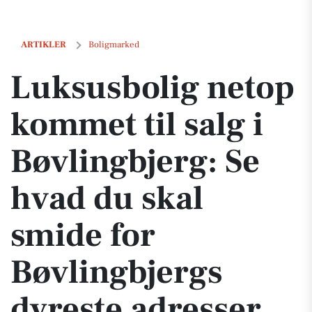
Luksusbolig netop kommet til salg i Bøvlingbjerg: Se hvad du skal sm
ARTIKLER
Boligmarked
Luksusbolig netop
kommet til salg i
Bøvlingbjerg: Se
hvad du skal
smide for
Bøvlingbjergs
dyreste adresser