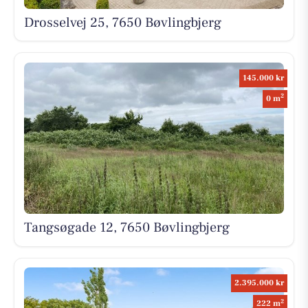
Drosselvej 25, 7650 Bøvlingbjerg
145.000 kr
2
0 m
Tangsøgade 12, 7650 Bøvlingbjerg
2.395.000 kr
2
222 m