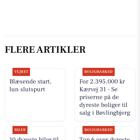
FLERE ARTIKLER
VEJRET
BOLIGMARKED
Blæsende start,
For 2.395.000 kr
lun slutspurt
Kærvej 31 - Se
priserne på de
dyreste boliger til
salg i Bøvlingbjerg
BILER
BOLIGMARKED
10 dyreste biler til
Top 6 over dyreste