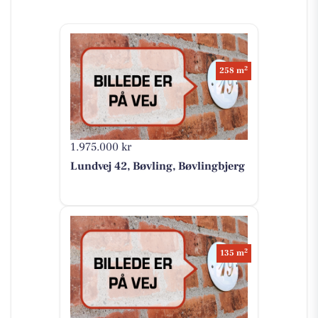
2
258 m
1.975.000 kr
Lundvej 42, Bøvling, Bøvlingbjerg
2
135 m