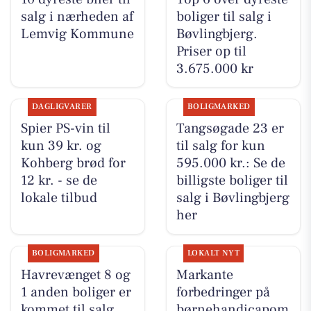
salg i nærheden af
boliger til salg i
Lemvig Kommune
Bøvlingbjerg.
Priser op til
3.675.000 kr
DAGLIGVARER
BOLIGMARKED
Spier PS-vin til
Tangsøgade 23 er
kun 39 kr. og
til salg for kun
Kohberg brød for
595.000 kr.: Se de
12 kr. - se de
billigste boliger til
lokale tilbud
salg i Bøvlingbjerg
her
BOLIGMARKED
LOKALT NYT
Havrevænget 8 og
Markante
1 anden boliger er
forbedringer på
kommet til salg
børnehandicapom