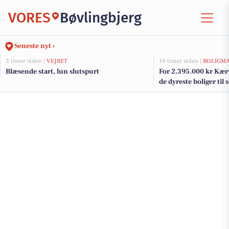
VORES
Bøvlingbjerg
Seneste nyt ›
3 timer siden |
VEJRET
19 timer siden |
BOLIGM
Blæsende start, lun slutspurt
For 2.395.000 kr Kærv
de dyreste boliger til 