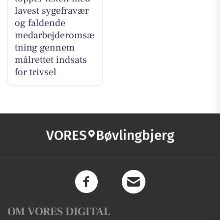
lavest sygefravær
og faldende
medarbejderomsæ
tning gennem
målrettet indsats
for trivsel
VORES
Bøvlingbjerg
OM VORES DIGITAL