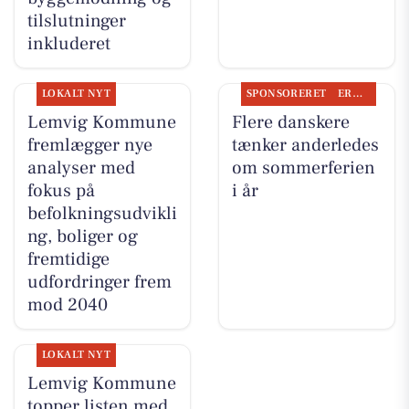
tilslutninger
inkluderet
LOKALT NYT
SPONSORERET
ERHVERV
Lemvig Kommune
Flere danskere
fremlægger nye
tænker anderledes
analyser med
om sommerferien
fokus på
i år
befolkningsudvikli
ng, boliger og
fremtidige
udfordringer frem
mod 2040
LOKALT NYT
Lemvig Kommune
topper listen med