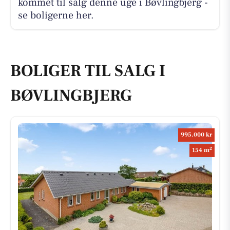
kommet til salg denne uge i Bøvlingbjerg -
se boligerne her.
BOLIGER TIL SALG I
BØVLINGBJERG
995.000 kr
2
154 m