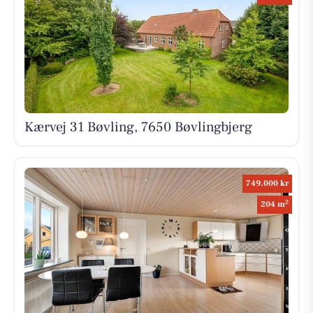
Kærvej 31 Bøvling, 7650 Bøvlingbjerg
749.000 kr
2
204 m