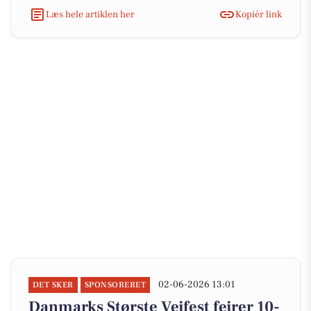
Læs hele artiklen her
Kopiér link
02-06-2026 13:01
DET SKER
SPONSORERET
Danmarks Største Vejfest fejrer 10-