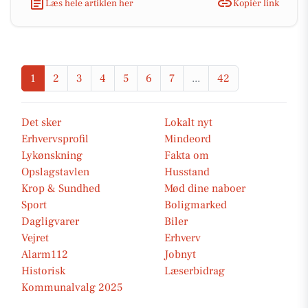
Læs hele artiklen her
Kopiér link
1
2
3
4
5
6
7
...
42
Det sker
Lokalt nyt
Erhvervsprofil
Mindeord
Lykønskning
Fakta om
Opslagstavlen
Husstand
Krop & Sundhed
Mød dine naboer
Sport
Boligmarked
Dagligvarer
Biler
Vejret
Erhverv
Alarm112
Jobnyt
Historisk
Læserbidrag
Kommunalvalg 2025