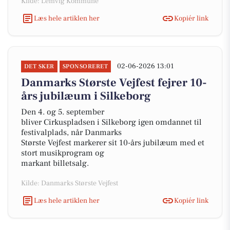
Kilde: Lemvig Kommune
Læs hele artiklen her
Kopiér link
02-06-2026 13:01
DET SKER
SPONSORERET
Danmarks Største Vejfest fejrer 10-
års jubilæum i Silkeborg
Den 4. og 5. september
bliver Cirkuspladsen i Silkeborg igen omdannet til
festivalplads, når Danmarks
Største Vejfest markerer sit 10-års jubilæum med et
stort musikprogram og
markant billetsalg.
Kilde: Danmarks Største Vejfest
Læs hele artiklen her
Kopiér link