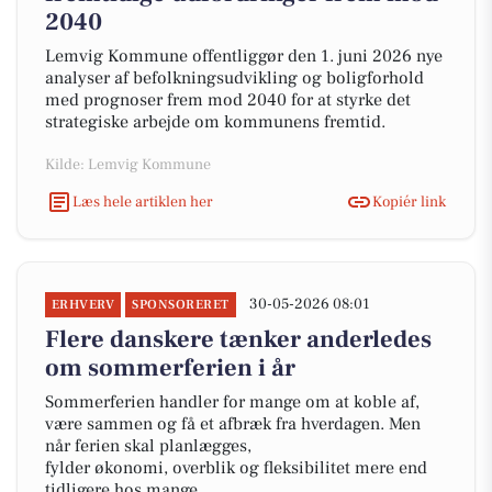
2040
Lemvig Kommune offentliggør den 1. juni 2026 nye
analyser af befolkningsudvikling og boligforhold
med prognoser frem mod 2040 for at styrke det
strategiske arbejde om kommunens fremtid.
Kilde: Lemvig Kommune
Læs hele artiklen her
Kopiér link
30-05-2026 08:01
ERHVERV
SPONSORERET
Flere danskere tænker anderledes
om sommerferien i år
Sommerferien handler for mange om at koble af,
være sammen og få et afbræk fra hverdagen. Men
når ferien skal planlægges,
fylder økonomi, overblik og fleksibilitet mere end
tidligere hos mange