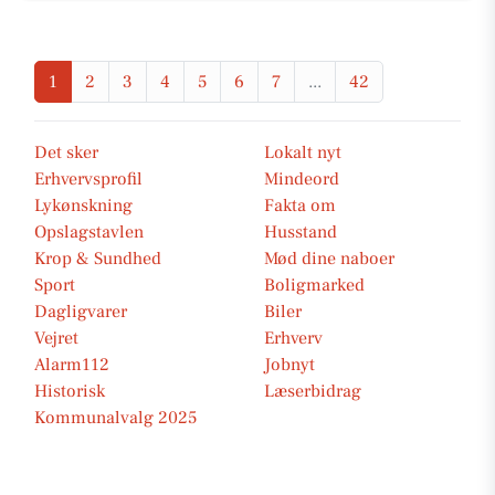
1
2
3
4
5
6
7
...
42
Det sker
Lokalt nyt
Erhvervsprofil
Mindeord
Lykønskning
Fakta om
Opslagstavlen
Husstand
Krop & Sundhed
Mød dine naboer
Sport
Boligmarked
Dagligvarer
Biler
Vejret
Erhverv
Alarm112
Jobnyt
Historisk
Læserbidrag
Kommunalvalg 2025