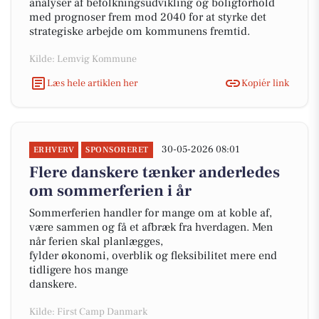
analyser af befolkningsudvikling og boligforhold
med prognoser frem mod 2040 for at styrke det
strategiske arbejde om kommunens fremtid.
Kilde: Lemvig Kommune
Læs hele artiklen her
Kopiér link
30-05-2026 08:01
ERHVERV
SPONSORERET
Flere danskere tænker anderledes
om sommerferien i år
Sommerferien handler for mange om at koble af,
være sammen og få et afbræk fra hverdagen. Men
når ferien skal planlægges,
fylder økonomi, overblik og fleksibilitet mere end
tidligere hos mange
danskere.
Kilde: First Camp Danmark