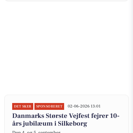
02-06-2026 13:01
DET SKER
SPONSORERET
Danmarks Største Vejfest fejrer 10-
års jubilæum i Silkeborg
Den 4. og 5. september