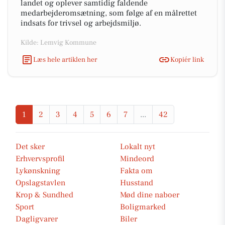
landet og oplever samtidig faldende
medarbejderomsætning, som følge af en målrettet
indsats for trivsel og arbejdsmiljø.
Kilde: Lemvig Kommune
Læs hele artiklen her
Kopiér link
1
2
3
4
5
6
7
...
42
Det sker
Lokalt nyt
Erhvervsprofil
Mindeord
Lykønskning
Fakta om
Opslagstavlen
Husstand
Krop & Sundhed
Mød dine naboer
Sport
Boligmarked
Dagligvarer
Biler