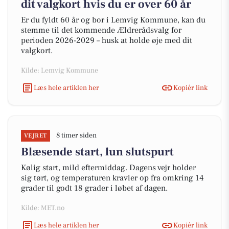
dit valgkort hvis du er over 60 år
Er du fyldt 60 år og bor i Lemvig Kommune, kan du
stemme til det kommende Ældrerådsvalg for
perioden 2026-2029 – husk at holde øje med dit
valgkort.
Kilde: Lemvig Kommune
Læs hele artiklen her
Kopiér link
8 timer siden
VEJRET
Blæsende start, lun slutspurt
Kølig start, mild eftermiddag. Dagens vejr holder
sig tørt, og temperaturen kravler op fra omkring 14
grader til godt 18 grader i løbet af dagen.
Kilde: MET.no
Læs hele artiklen her
Kopiér link