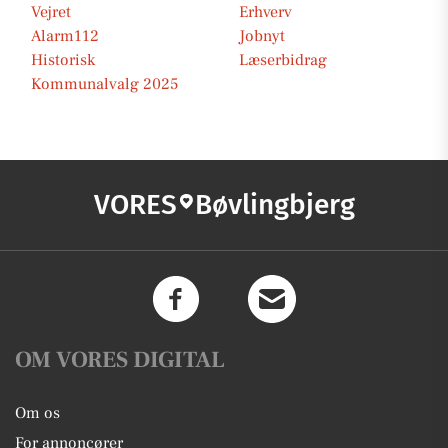
Vejret
Erhverv
Alarm112
Jobnyt
Historisk
Læserbidrag
Kommunalvalg 2025
VORES
Bøvlingbjerg
OM VORES DIGITAL
Om os
For annoncører