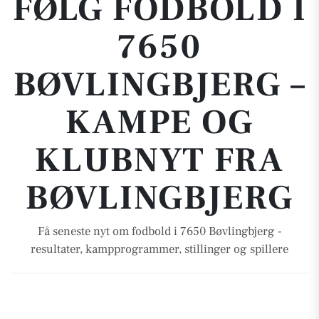
FØLG FODBOLD I
7650
BØVLINGBJERG –
KAMPE OG
KLUBNYT FRA
BØVLINGBJERG
Få seneste nyt om fodbold i 7650 Bøvlingbjerg -
resultater, kampprogrammer, stillinger og spillere