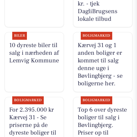
kr. - tjek
DagliBrugsens
lokale tilbud
BILER
BOLIGMARKED
10 dyreste biler til
Kærvej 31 og 1
salg i nærheden af
anden boliger er
Lemvig Kommune
kommet til salg
denne uge i
Bøvlingbjerg - se
boligerne her.
BOLIGMARKED
BOLIGMARKED
For 2.395.000 kr
Top 6 over dyreste
Kærvej 31 - Se
boliger til salg i
priserne på de
Bøvlingbjerg.
dyreste boliger til
Priser op til