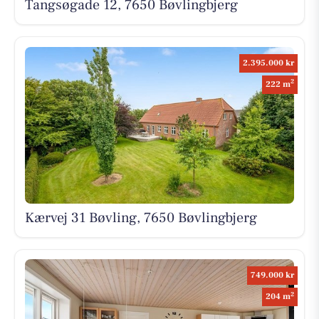
Tangsøgade 12, 7650 Bøvlingbjerg
2.395.000 kr
2
222 m
Kærvej 31 Bøvling, 7650 Bøvlingbjerg
749.000 kr
2
204 m