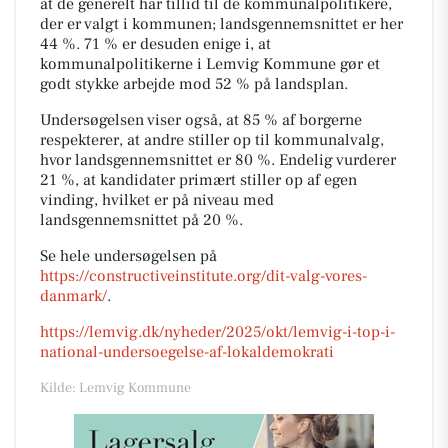
at de generelt har tillid til de kommunalpolitikere,
der er valgt i kommunen; landsgennemsnittet er her
44 %. 71 % er desuden enige i, at
kommunalpolitikerne i Lemvig Kommune gør et
godt stykke arbejde mod 52 % på landsplan.
Undersøgelsen viser også, at 85 % af borgerne
respekterer, at andre stiller op til kommunalvalg,
hvor landsgennemsnittet er 80 %. Endelig vurderer
21 %, at kandidater primært stiller op af egen
vinding, hvilket er på niveau med
landsgennemsnittet på 20 %.
Se hele undersøgelsen på
https://constructiveinstitute.org/dit-valg-vores-
danmark/
.
https://lemvig.dk/nyheder/2025/okt/lemvig-i-top-i-
national-undersoegelse-af-lokaldemokrati
Kilde: Lemvig Kommune