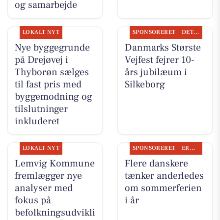
og samarbejde
LOKALT NYT
SPONSORERET
DET SKER
Nye byggegrunde
Danmarks Største
på Drejøvej i
Vejfest fejrer 10-
Thyborøn sælges
års jubilæum i
til fast pris med
Silkeborg
byggemodning og
tilslutninger
inkluderet
LOKALT NYT
SPONSORERET
ERHVERV
Lemvig Kommune
Flere danskere
fremlægger nye
tænker anderledes
analyser med
om sommerferien
fokus på
i år
befolkningsudvikli