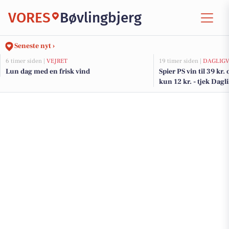
VORES
Bøvlingbjerg
Seneste nyt ›
6 timer siden |
VEJRET
19 timer siden |
DAGLIGV
Lun dag med en frisk vind
Spier PS vin til 39 kr.
kun 12 kr. - tjek Dagl