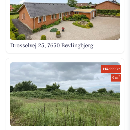
Drosselvej 25, 7650 Bøvlingbjerg
145.000 kr
2
0 m