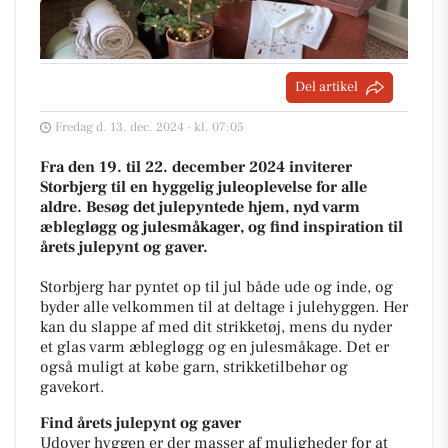
Del artikel
Fredag d. 13. dec. 2024 - kl. 07:05
Fra den 19. til 22. december 2024 inviterer
Storbjerg til en hyggelig juleoplevelse for alle
aldre. Besøg det julepyntede hjem, nyd varm
æblegløgg og julesmåkager, og find inspiration til
årets julepynt og gaver.
Storbjerg har pyntet op til jul både ude og inde, og
byder alle velkommen til at deltage i julehyggen. Her
kan du slappe af med dit strikketøj, mens du nyder
et glas varm æblegløgg og en julesmåkage. Det er
også muligt at købe garn, strikketilbehør og
gavekort.
Find årets julepynt og gaver
Udover hyggen er der masser af muligheder for at