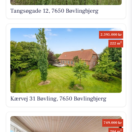
Tangsøgade 12, 7650 Bøvlingbjerg
2.395.000 kr
2
222 m
Kærvej 31 Bøvling, 7650 Bøvlingbjerg
749.000 kr
2
204 m