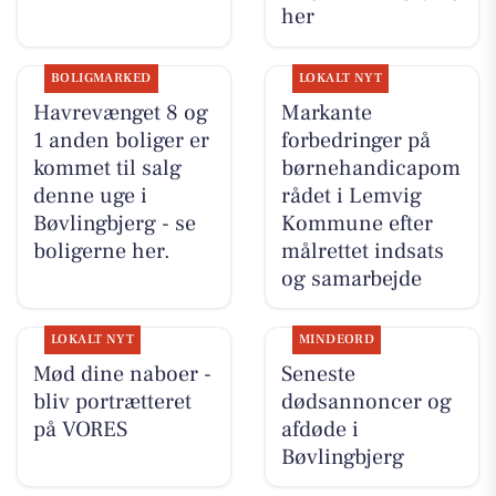
her
BOLIGMARKED
LOKALT NYT
Havrevænget 8 og
Markante
1 anden boliger er
forbedringer på
kommet til salg
børnehandicapom
denne uge i
rådet i Lemvig
Bøvlingbjerg - se
Kommune efter
boligerne her.
målrettet indsats
og samarbejde
LOKALT NYT
MINDEORD
Mød dine naboer -
Seneste
bliv portrætteret
dødsannoncer og
på VORES
afdøde i
Bøvlingbjerg