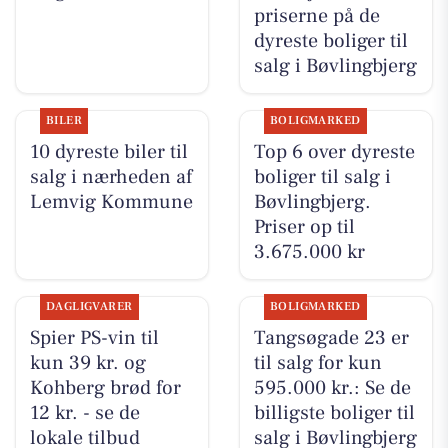
priserne på de
dyreste boliger til
salg i Bøvlingbjerg
BILER
BOLIGMARKED
10 dyreste biler til
Top 6 over dyreste
salg i nærheden af
boliger til salg i
Lemvig Kommune
Bøvlingbjerg.
Priser op til
3.675.000 kr
DAGLIGVARER
BOLIGMARKED
Spier PS-vin til
Tangsøgade 23 er
kun 39 kr. og
til salg for kun
Kohberg brød for
595.000 kr.: Se de
12 kr. - se de
billigste boliger til
lokale tilbud
salg i Bøvlingbjerg