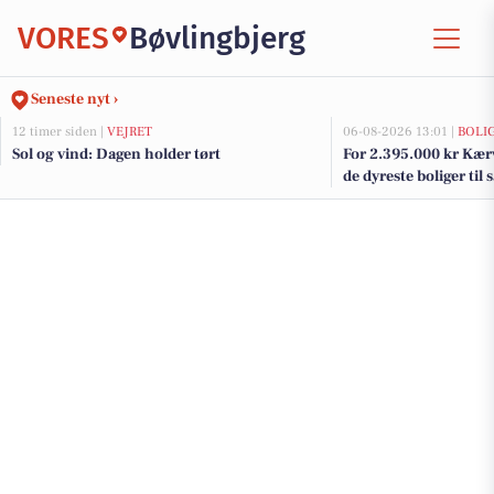
VORES
Bøvlingbjerg
Seneste nyt ›
12 timer siden |
VEJRET
06-08-2026 13:01 |
BOLI
Sol og vind: Dagen holder tørt
For 2.395.000 kr Kærv
de dyreste boliger til 