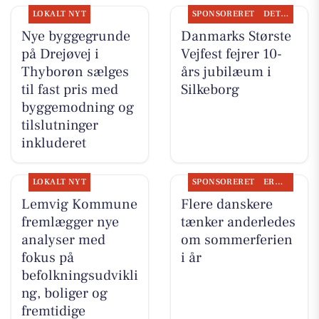
LOKALT NYT
SPONSORERET
DET SKER
Nye byggegrunde
Danmarks Største
på Drejøvej i
Vejfest fejrer 10-
Thyborøn sælges
års jubilæum i
til fast pris med
Silkeborg
byggemodning og
tilslutninger
inkluderet
LOKALT NYT
SPONSORERET
ERHVERV
Lemvig Kommune
Flere danskere
fremlægger nye
tænker anderledes
analyser med
om sommerferien
fokus på
i år
befolkningsudvikli
ng, boliger og
fremtidige