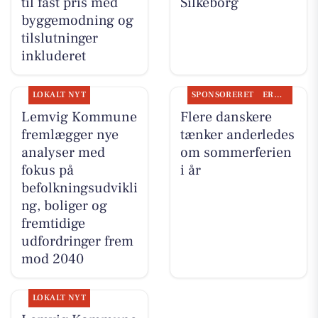
til fast pris med
Silkeborg
byggemodning og
tilslutninger
inkluderet
LOKALT NYT
SPONSORERET
ERHVERV
Lemvig Kommune
Flere danskere
fremlægger nye
tænker anderledes
analyser med
om sommerferien
fokus på
i år
befolkningsudvikli
ng, boliger og
fremtidige
udfordringer frem
mod 2040
LOKALT NYT