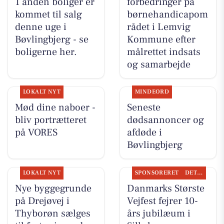
1 anden boliger er
forbedringer på
kommet til salg
børnehandicapom
denne uge i
rådet i Lemvig
Bøvlingbjerg - se
Kommune efter
boligerne her.
målrettet indsats
og samarbejde
LOKALT NYT
MINDEORD
Mød dine naboer -
Seneste
bliv portrætteret
dødsannoncer og
på VORES
afdøde i
Bøvlingbjerg
LOKALT NYT
SPONSORERET
DET SKER
Nye byggegrunde
Danmarks Største
på Drejøvej i
Vejfest fejrer 10-
Thyborøn sælges
års jubilæum i