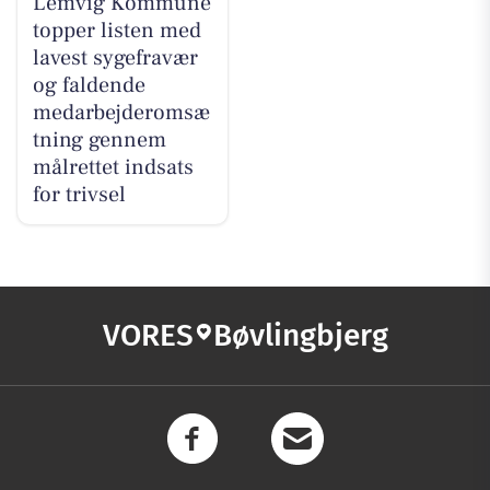
Lemvig Kommune
topper listen med
lavest sygefravær
og faldende
medarbejderomsæ
tning gennem
målrettet indsats
for trivsel
VORES
Bøvlingbjerg