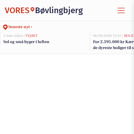
VORES
Bøvlingbjerg
Seneste nyt ›
1 time siden |
VEJRET
06-08-2026 13:01 |
BOLI
Sol og små byger i luften
For 2.395.000 kr Kærv
de dyreste boliger til 