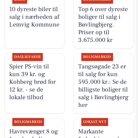
10 dyreste biler til
Top 6 over dyreste
salg i nærheden af
boliger til salg i
Lemvig Kommune
Bøvlingbjerg.
Priser op til
3.675.000 kr
DAGLIGVARER
BOLIGMARKED
Spier PS-vin til
Tangsøgade 23 er
kun 39 kr. og
til salg for kun
Kohberg brød for
595.000 kr.: Se de
12 kr. - se de
billigste boliger til
lokale tilbud
salg i Bøvlingbjerg
her
BOLIGMARKED
LOKALT NYT
Havrevænget 8 og
Markante