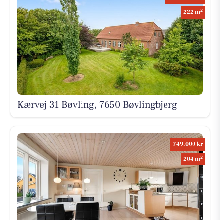
2
222 m
Kærvej 31 Bøvling, 7650 Bøvlingbjerg
749.000 kr
2
204 m