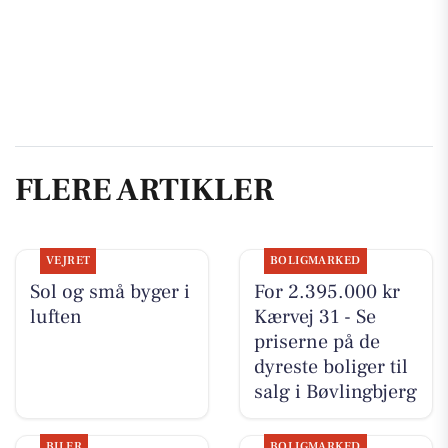
FLERE ARTIKLER
VEJRET
BOLIGMARKED
Sol og små byger i
For 2.395.000 kr
luften
Kærvej 31 - Se
priserne på de
dyreste boliger til
salg i Bøvlingbjerg
BILER
BOLIGMARKED