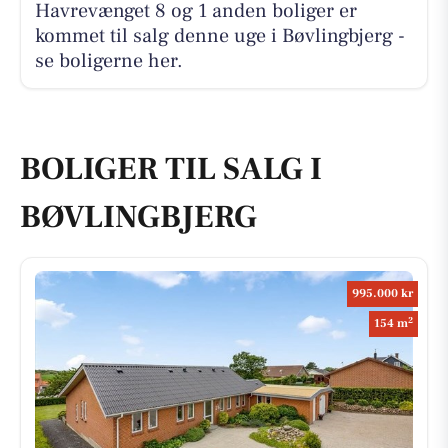
Havrevænget 8 og 1 anden boliger er
kommet til salg denne uge i Bøvlingbjerg -
se boligerne her.
BOLIGER TIL SALG I
BØVLINGBJERG
995.000 kr
2
154 m