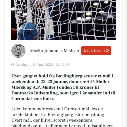
Martin Johannes Madsen
Del artikel
Onsdag d. 19. jan. 2022 - kl. 17:01
Hver gang et hold fra Bøvlingbjerg scorer et mål i
weekenden d. 22-23 januar, donerer A.P. Møller -
Mærsk og A.P. Møller Fonden 50 kroner til
Danmarks Indsamling, som igen i år samler ind til
Coronakrisens børn.
I den kommende weekend får hvert mål, fra de
lokale klubber fra Bøvlingbjerg, stor betydning.
Hvert mål, der bliver scoret i weekendens
håndboldkampe, tæller nemlig med i indsamlingen